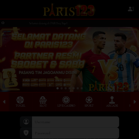
Selamat datang di PARIS123 Togel
TOGEL
SLOT
LIVE CASINO
SPORT
ARCADE
SABUN