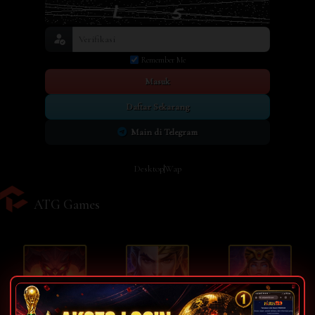
Remember Me
Masuk
Daftar Sekarang
Main di Telegram
Desktop
Wap
ATG Games