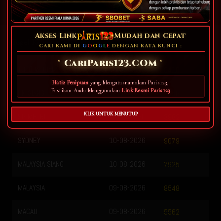
Akses Link
Mudah dan Cepat
Togel Result
CARI KAMI DI
G
O
O
G
L
E
DENGAN KATA KUNCI :
"
CariParis123.COM
"
TOTO WUHAN
10-08-2026
0410
Hati2 Penipuan
yang Mengatasnamakan Paris123,
Pastikan Anda Menggunakan
Link Resmi Paris123
HK SIANG
10-08-2026
8556
KLIK UNTUK MENUTUP
SG METRO
10-08-2026
3982
SYDNEY
10-08-2026
9079
MALAYSIA SIANG
10-08-2026
7925
MALAYSIA
09-08-2026
8548
MACAU
09-08-2026
5562