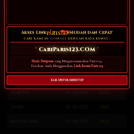
Big Bass Crash
24D Spin
Akses Link
Mudah dan Cepat
CARI KAMI DI
G
O
O
G
L
E
DENGAN KATA KUNCI :
Togel Result
"
CariParis123.COM
"
Hati2 Penipuan
yang Mengatasnamakan Paris123,
TOTO WUHAN
08-08-2026
6989
Pastikan Anda Menggunakan
Link Resmi Paris123
HK SIANG
07-08-2026
8867
KLIK UNTUK MENUTUP
SG METRO
07-08-2026
9123
SYDNEY
07-08-2026
7440
MALAYSIA SIANG
07-08-2026
4519