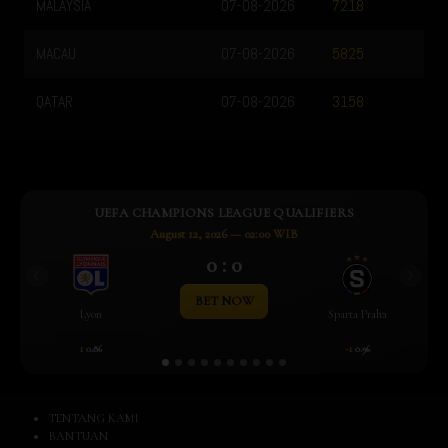
MALAYSIA
07-08-2026
7218
MACAU
07-08-2026
5825
QATAR
07-08-2026
3158
UEFA CHAMPIONS LEAGUE QUALIFIERS
August 12, 2026 — 02:00 WIB
0 : 0
Previous
Next
BET NOW
Lyon
Sparta Praha
1
0.86
-1
0.96
TENTANG KAMI
BANTUAN