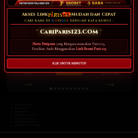
QATAR
07-08-2026
3158
Akses Link
Mudah dan Cepat
CARI KAMI DI
G
O
O
G
L
E
DENGAN KATA KUNCI :
"
CariParis123.COM
"
UEFA CHAMPIONS LEAGUE QUALIFIERS
Hati2 Penipuan
yang Mengatasnamakan Paris123,
Pastikan Anda Menggunakan
Link Resmi Paris123
August 12, 2026 — 02:00 WIB
0 : 0
KLIK UNTUK MENUTUP
Previous
Next
BET NOW
Lyon
Sparta Praha
1
0.86
-1
0.96
TENTANG KAMI
BANTUAN
PERATURAN
INFORMASI BANK
HUBUNGI KAMI
KEBIJAKAN PRIVASI
PERSETUJUAN COOKIES