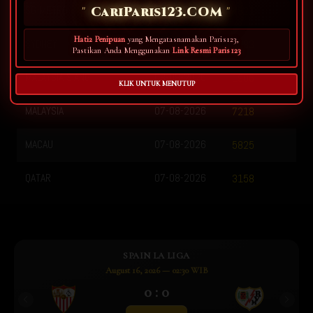
SG METRO
08-08-2026
"
CariParis123.COM
"
4821
Hati2 Penipuan
yang Mengatasnamakan Paris123,
SYDNEY
08-08-2026
8083
Pastikan Anda Menggunakan
Link Resmi Paris123
MALAYSIA SIANG
08-08-2026
1986
KLIK UNTUK MENUTUP
MALAYSIA
07-08-2026
7218
MACAU
07-08-2026
5825
QATAR
07-08-2026
3158
SPAIN LA LIGA
August 16, 2026 — 02:30 WIB
0 : 0
Previous
Next