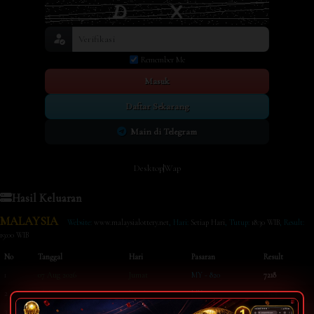
Remember Me
Masuk
Daftar Sekarang
Main di Telegram
Desktop
Wap
Hasil Keluaran
MALAYSIA
Website:
www.malaysialottery.net
, Hari:
Setiap Hari
, Tutup:
18:30 WIB
, Result:
19:00 WIB
No
Tanggal
Hari
Pasaran
Result
1
07 Aug 2026
Jumat
MY - 820
7218
2
06 Aug 2026
Kamis
MY - 819
4549
3
05 Aug 2026
Rabu
MY - 818
1592