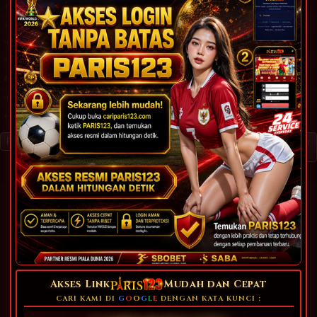
4
03 Aug 2026
Senin
SYD - 871
6955
5
02 Aug 2026
Minggu
SYD - 870
9880
6
01 Aug 2026
Sabtu
SYD - 869
0926
7
31 Jul 2026
Jumat
SYD - 868
8289
8
30 Jul 2026
Kamis
SYD - 867
6898
9
29 Jul 2026
Rabu
SYD - 866
5135
10
28 Jul 2026
Selasa
SYD - 865
2216
First
1
2
3
4
5
6
7
8
9
10
11
12
13
14
15
Last ( 73
)
Togel Result
TOTO WUHAN
07-08-2026
5883
HK SIANG
06-08-2026
9220
Akses Link
Mudah dan Cepat
CARI KAMI DI
G
O
O
G
L
E
DENGAN KATA KUNCI :
SG METRO
06-08-2026
8814