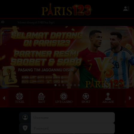
Selamat datang di PARIS123 Togel
TOGEL
SLOT
LIVE CASINO
SPORT
ARCADE
SABUN