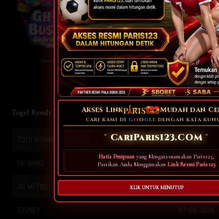
Ghost Busters
Treasure of Pirate
Akses Link
Mudah dan Ce
Togel Result
CARI KAMI DI
G
O
O
G
L
E
DENGAN KATA KUNC
"
CariParis123.COM
"
TOTO WUHAN
07-08-2026
Hati2 Penipuan
yang Mengatasnamakan Paris123,
HK SIANG
07-08-2026
Pastikan Anda Menggunakan
Link Resmi Paris123
SG METRO
07-08-2026
KLIK UNTUK MENUTUP
SYDNEY
07-08-2026