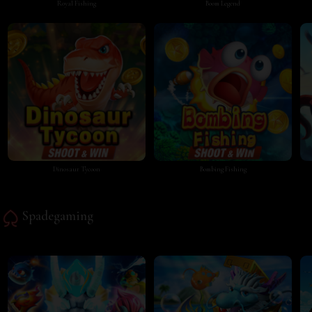
Royal Fishing
Boom Legend
Dinosaur Tycoon
Bombing Fishing
Spadegaming