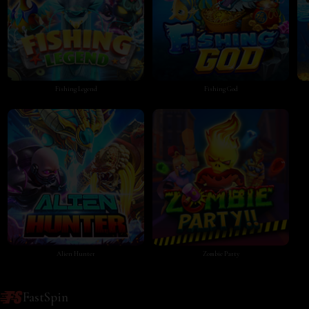
Fishing Legend
Fishing God
Alien Hunter
Zombie Party
FastSpin