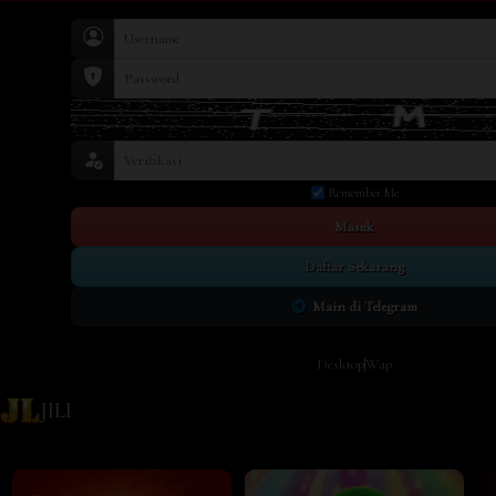
Remember Me
Masuk
Daftar Sekarang
Main di Telegram
Desktop
Wap
JILI