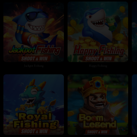
Jackpot Fishing
Happy Fishing