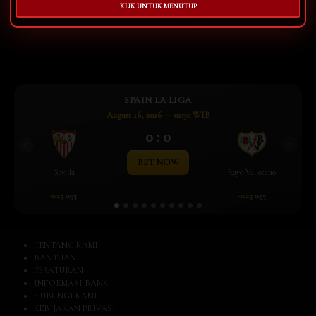
KLIK UNTUK MENUTUP
QATAR
08-08-2026
5256
SPAIN LA LIGA
August 16, 2026 — 02:30 WIB
0 : 0
Previous
Next
BET NOW
Sevilla
Rayo Vallecano
Ala
0.25
0.95
-0.25
0.95
0.0
TENTANG KAMI
BANTUAN
PERATURAN
INFORMASI BANK
HUBUNGI KAMI
KEBIJAKAN PRIVASI