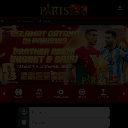
Selamat datang di PARIS123 Togel
TOGEL
SLOT
LIVE CASINO
SPORT
ARCADE
SABUN