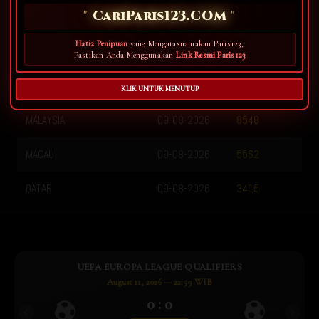
"
CariParis123.COM
"
SG METRO
09-08-2026
5948
Hati2 Penipuan
yang Mengatasnamakan Paris123,
SYDNEY
09-08-2026
5627
Pastikan Anda Menggunakan
Link Resmi Paris123
MALAYSIA SIANG
09-08-2026
0692
KLIK UNTUK MENUTUP
MALAYSIA
09-08-2026
8548
MACAU
09-08-2026
5562
QATAR
09-08-2026
3415
UEFA EUROPA LEAGUE QUALIFIERS
August 11, 2026 — 22:59 WIB
0 : 0
Previous
Next