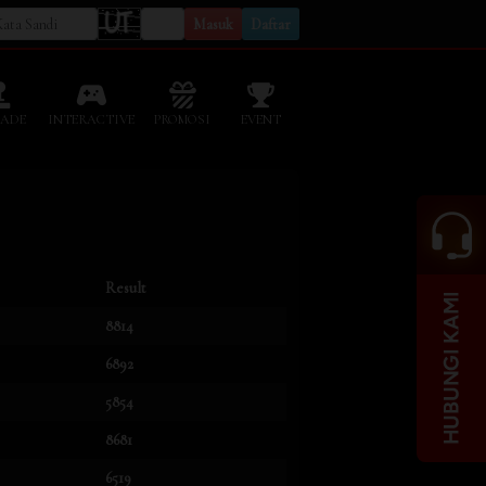
Masuk
Daftar
ADE
INTERACTIVE
PROMOSI
EVENT
Result
8814
6892
5854
8681
6519