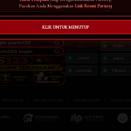
Permata
BJB
Mega
Pastikan Anda Menggunakan
Link Resmi Paris123
DKI
SUMUT
Allobank
JAGO
SeaBank
KLIK UNTUK MENUTUP
E Money & Pulsa
Jenius
DANA
GOPAY
LinkAja
AntarBank
Telkomsel
PERATURAN
|
INFORMASI BANK
|
HUBUNGI KAMI
|
KEBIJAKAN 