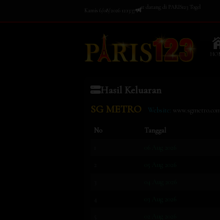
Selamat datang di PARIS123 Togel
Kamis 6/08/2026 12:13:38
HO
Hasil Keluaran
SG METRO
Website:
www.sgmetro.co
No
Tanggal
1
06 Aug 2026
2
05 Aug 2026
3
04 Aug 2026
4
03 Aug 2026
5
02 Aug 2026